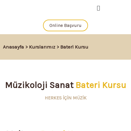
İçeriğe
Menü
atla
Online Başvuru
Anasayfa
>
Kurslarımız
> Bateri Kursu
Müzikoloji Sanat
Bateri Kursu
HERKES İÇİN MÜZİK